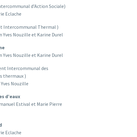
ntercommunal d’Action Sociale)
rie Eclache
at Intercommunal Thermal )
an Yves Nouzille et Karine Durel
ne
an Yves Nouzille et Karine Durel
nt Intercommunal des
s thermaux )
n Yves Nouzille
les d’eaux
manuel Estival et Marie Pierre
d
rie Eclache