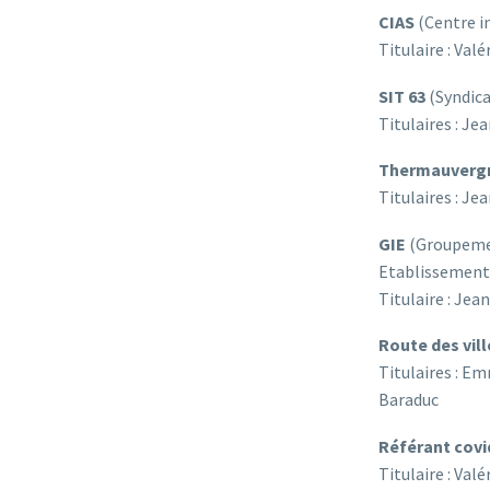
CIAS
(Centre i
Titulaire : Valé
SIT 63
(Syndic
Titulaires : Je
Thermauverg
Titulaires : Je
GIE
(Groupeme
Etablissement
Titulaire : Jea
Route des vil
Titulaires : Em
Baraduc
Référant covi
Titulaire : Valé