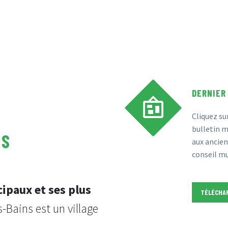
DERNIER


Cliquez su
bulletin m
NS
aux ancien
conseil mu
ipaux et ses plus
TÉLÉCHA
-Bains est un village