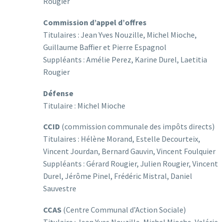
Rougier
Commission d’appel d’offres
Titulaires : Jean Yves Nouzille, Michel Mioche,
Guillaume Baffier et Pierre Espagnol
Suppléants : Amélie Perez, Karine Durel, Laetitia
Rougier
Défense
Titulaire : Michel Mioche
CCID
(commission communale des impôts directs)
Titulaires : Hélène Morand, Estelle Decourteix,
Vincent Jourdan, Bernard Gauvin, Vincent Foulquier
Suppléants : Gérard Rougier, Julien Rougier, Vincent
Durel, Jérôme Pinel, Frédéric Mistral, Daniel
Sauvestre
CCAS
(Centre Communal d’Action Sociale)
Titulaire : Jean Yves Nouzille, Michel Mioche, Valérie