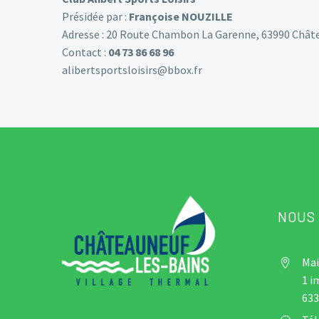
Présidée par :
Françoise NOUZILLE
Adresse : 20 Route Chambon La Garenne, 63990 Chât
Contact :
04 73 86 68 96
alibertsportsloisirs@bbox.fr
NOUS
Mai


1 i
633