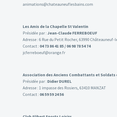
animations@chateauneuflesbains.com
Les Amis de la Chapelle St Valentin
Présidée par :
Jean-Claude FERREBOEUF
Adresse : 6 Rue du Petit Rocher, 63990 Châteauneuf-l
Contact :
04 73 86 41 85 / 06 98 78 54 74
jcferreboeuf@orange.fr
Association des Anciens Combattants et Soldats 
Présidée par :
Didier DUREL
Adresse : 1 impasse des Rosiers, 63410 MANZAT
Contact :
06 59 59 24 56
Club Alibert Sports Loisirs